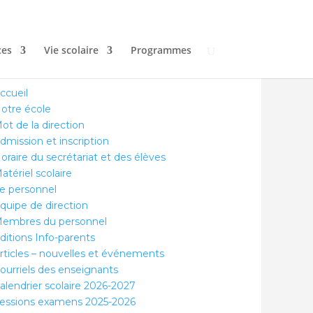
Suivre nos pages
Suivre nos chaînes
ces
Vie scolaire
Programmes
ccueil
otre école
ot de la direction
dmission et inscription
oraire du secrétariat et des élèves
atériel scolaire
e personnel
quipe de direction
embres du personnel
ditions Info-parents
rticles – nouvelles et événements
ourriels des enseignants
alendrier scolaire 2026-2027
essions examens 2025-2026