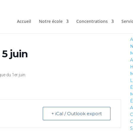
Portail Parents
Nous joindre
Accueil
Notre école
Concentrations
Servi
A
N
5 juin
M
A
H
M
e du 1er juin.
L
É
M
É
A
+ iCal / Outlook export
C
C
S