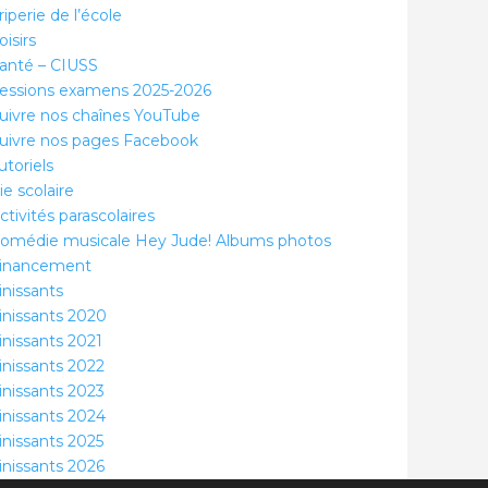
riperie de l’école
oisirs
anté – CIUSS
essions examens 2025-2026
uivre nos chaînes YouTube
uivre nos pages Facebook
utoriels
ie scolaire
ctivités parascolaires
omédie musicale Hey Jude! Albums photos
inancement
inissants
inissants 2020
inissants 2021
inissants 2022
inissants 2023
inissants 2024
inissants 2025
inissants 2026