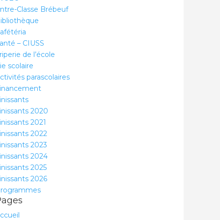
ntre-Classe Brébeuf
ibliothèque
afétéria
anté – CIUSS
riperie de l’école
ie scolaire
ctivités parascolaires
inancement
inissants
inissants 2020
inissants 2021
inissants 2022
inissants 2023
inissants 2024
inissants 2025
inissants 2026
rogrammes
Pages
ccueil