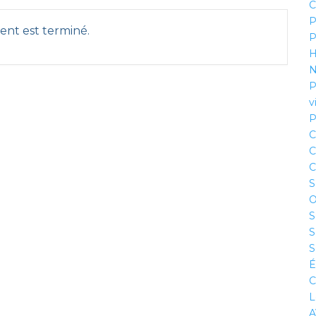
C
P
nt est terminé.
P
H
N
P
v
P
C
C
C
S
O
S
S
S
É
C
L
A